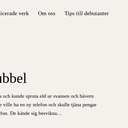
icerade verk
Om oss
Tips till debutanter
ubbel
sa och kunde spruta eld
ur svansen
och bävern
e ville ha en ny telefon och skulle tjäna pengar
efon
. De kände sig besvikna…