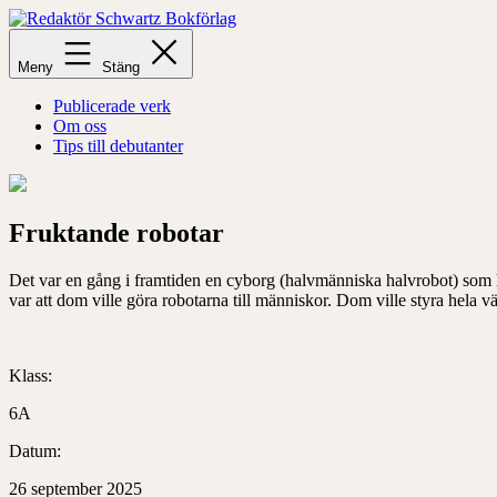
Hoppa
till
Redaktör
innehåll
Schwartz
Meny
Stäng
Bokförlag
Publicerade verk
Om oss
Tips till debutanter
Fruktande robotar
Det var en gång i framtiden en cyborg (halvmänniska halvrobot) som h
var att dom ville göra robotarna till människor. Dom ville styra hela
Klass:
6A
Datum:
26 september 2025