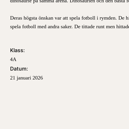
dinosaurie på samma arena. Dinosaurien och den bästa fo
Deras högsta önskan var att spela fotboll i rymden. De h
spela fotboll med andra saker. De tittade runt men hitta
Klass:
4A
Datum:
21 januari 2026