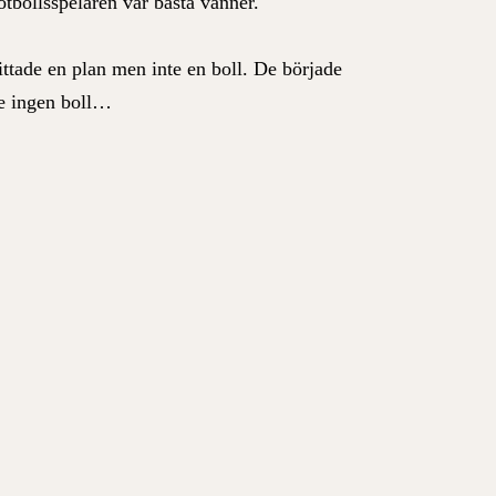
tbollsspelaren var bästa vänner.
ittade en plan men inte en boll. De började
de ingen boll…