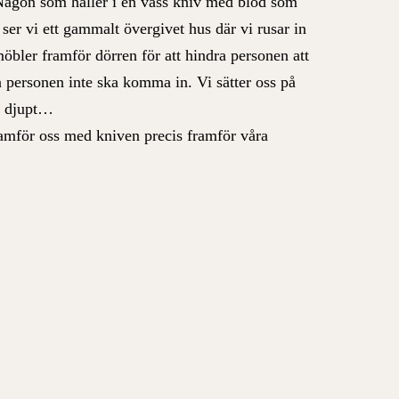
 Någon som håller i en vass kniv med blod som
 ser vi ett gammalt övergivet hus där vi rusar in
möbler framför dörren för att hindra personen att
så personen inte ska komma in. Vi sätter oss på
ov djupt…
ramför oss med kniven precis framför våra