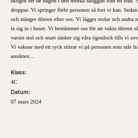
skogen ser de någon i den mörka skuggan från ett träd.
droppar. Vi springer förbi personen så fort vi kan. Sedan
och stänger dörren efter oss. Vi lägger stolar och andra 
ta sig in i huset. Vi bestämmer oss för att vakta dörren 
varsin stol och snart sänker sig våra ögonlock tills vi s
Vi vaknar med ett ryck stirrar vi på personen som står f
ansikten…
Klass:
4C
Datum:
07 mars 2024