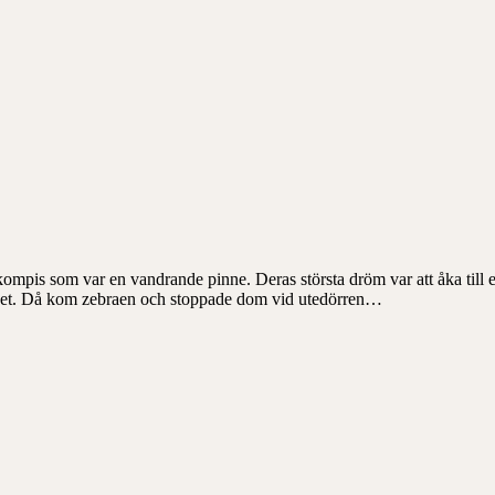
is som var en vandrande pinne. Deras största dröm var att åka till ett m
uset. Då kom zebraen och stoppade dom vid utedörren…