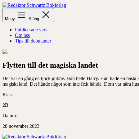
Hoppa
till
Redaktör
innehåll
Schwartz
Meny
Stäng
Bokförlag
Publicerade verk
Om oss
Tips till debutanter
Flytten till det magiska landet
Det var en gång en tjock gubbe. Han hette Harry. Han hade en bästa komp
magiskt land. Det hände något som inte fick hända. Dom var nära h
Klass:
2B
Datum:
28 november 2023