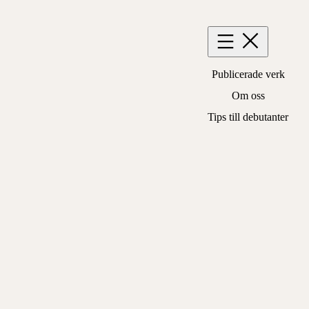
Hoppa
till
innehåll
Publicerade verk
Om oss
Tips till debutanter