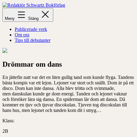
Hoppa
till
Redaktör
innehåll
Schwartz
Meny
Stäng
Bokförlag
Publicerade verk
Om oss
Tips till debutanter
Drömmar om dans
En jättefin natt var det en liten gullig tand som kunde flyga. Tandens
bästa kompis var ett lejon. Le
jonet var stort och snällt. Dom är på ett
disco. Dom kan inte dansa.
Alla blev trötta och svimmade,
men
danskulan
kunde ge dom energi. Tanden och lejonet vaknar
och f
ö
rsöker lära sig dansa. En
s
piderman
lär dom att dansa. Då
kommer en tjuv och tjuvar discokulan
. Tjuven tog discokulan till
hans hus, men lejonet och
tande
n
kom dit i smyg…
Klass:
2B