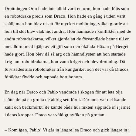
Drottningen Orm hade inte alltid varit en orm, hon hade fötts som
en robotdrake precis som Draco. Hon hade en gång i tiden varit
snäll, men hon blev utsatt för mycket mobbning, vilket gjorde att
hon till slut blev elak mot andra. Hon hamnade i konflikter med de
andra robotdrakarna, vilket gjorde att de förvandlade henne till en
metallorm med hjälp av ett gift som den ökända Häxan på Berget
hade gjort. Hon blev då så arg och hämndlysten att hon startade
krig mot robotdrakarna, hon vann kriget och blev drottning. Då
förvisades alla robotdrakar från kungariket och det var då Dracos
föräldrar flydde och tappade bort honom.
En dag när Draco och Pablo vandrade i skogen för att leta olja
stötte de på en grotta de aldrig sett förut. Där inne var det isande
kallt och beckmörkt, de kände båda hur fukten sipprade in i järnet
i deras kroppar. Draco var väldigt nyfiken på grottan.
– Kom igen, Pablo! Vi går in längre! sa Draco och gick längre in i