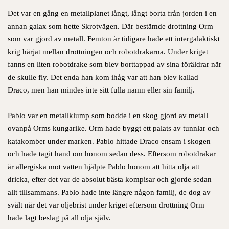
Det var en gång en metallplanet långt, långt borta från jorden i en
annan galax som hette Skrotvägen. Där bestämde drottning Orm
som var gjord av metall. Femton år tidigare hade ett intergalaktiskt
krig härjat mellan drottningen och robotdrakarna. Under kriget
fanns en liten robotdrake som blev borttappad av sina föräldrar när
de skulle fly. Det enda han kom ihåg var att han blev kallad
Draco, men han mindes inte sitt fulla namn eller sin familj.
Pablo var en metallklump som bodde i en skog gjord av metall
ovanpå Orms kungarike. Orm hade byggt ett palats av tunnlar och
katakomber under marken. Pablo hittade Draco ensam i skogen
och hade tagit hand om honom sedan dess. Eftersom robotdrakar
är allergiska mot vatten hjälpte Pablo honom att hitta olja att
dricka, efter det var de absolut bästa kompisar och gjorde sedan
allt tillsammans. Pablo hade inte längre någon familj, de dog av
svält när det var oljebrist under kriget eftersom drottning Orm
hade lagt beslag på all olja själv.