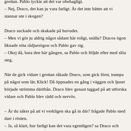
grottan. Pablo tyckte att det var obehagligt.
– Nej, Draco, det kan ju vara farligt. Är det inte bättre att vi
stannar ute i skogen?
Draco suckade och skakade på huvudet.
– Men vi gör ju aldrig något sådant här roligt, snälla? Dracos ögon
liknade söta rådjursögon och Pablo gav sig.
– Okej då, bara den här gången, sa Pablo och följde efter med slöa
steg.
När de gick vidare i grottan råkade Draco, som gick först, trampa
på något som lät; Klick! Då öppnades en gång i väggen och ljuset
började strömma därifrån. Draco blev genast taggad på att utforska
vidare och Pablo blev rädd och nervös.
– Är du säker på att vi verkligen ska gå in där? frågade Pablo med
darr i rösten.
– Ja, så klart, hur farligt kan det vara egentligen? sa Draco och