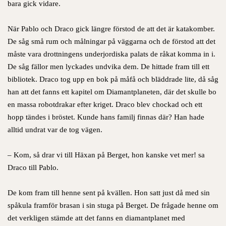
bara gick vidare.
När Pablo och Draco gick längre förstod de att det är katakomber.
De såg små rum och målningar på väggarna och de förstod att det
måste vara drottningens underjordiska palats de råkat komma in i.
De såg fällor men lyckades undvika dem. De hittade fram till ett
bibliotek. Draco tog upp en bok på måfå och bläddrade lite, då såg
han att det fanns ett kapitel om Diamantplaneten, där det skulle bo
en massa robotdrakar efter kriget. Draco blev chockad och ett
hopp tändes i bröstet. Kunde hans familj finnas där? Han hade
alltid undrat var de tog vägen.
– Kom, så drar vi till Häxan på Berget, hon kanske vet mer! sa
Draco till Pablo.
De kom fram till henne sent på kvällen. Hon satt just då med sin
spåkula framför brasan i sin stuga på Berget. De frågade henne om
det verkligen stämde att det fanns en diamantplanet med