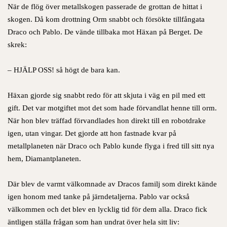
När de flög över metallskogen passerade de grottan de hittat i
skogen. Då kom drottning Orm snabbt och försökte tillfångata
Draco och Pablo. De vände tillbaka mot Häxan på Berget. De
skrek:
– HJÄLP OSS! så högt de bara kan.
Häxan gjorde sig snabbt redo för att skjuta i väg en pil med ett
gift. Det var motgiftet mot det som hade förvandlat henne till orm.
När hon blev träffad förvandlades hon direkt till en robotdrake
igen, utan vingar. Det gjorde att hon fastnade kvar på
metallplaneten när Draco och Pablo kunde flyga i fred till sitt nya
hem, Diamantplaneten.
Där blev de varmt välkomnade av Dracos familj som direkt kände
igen honom med tanke på järndetaljerna. Pablo var också
välkommen och det blev en lycklig tid för dem alla. Draco fick
äntligen ställa frågan som han undrat över hela sitt liv: