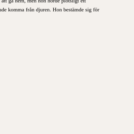
 att gå hem, men hon hörde plötsligt ett
rkade komma från djuren. Hon bestämde sig för