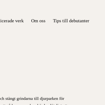
icerade verk
Om oss
Tips till debutanter
h stängt grindarna till djurparken för