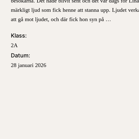
besökarna. Det hade blivit sent och det var dags för Lina
märkligt ljud som fick henne att stanna upp. Ljudet ve
att gå mot ljudet, och där fick hon syn på …
Klass:
2A
Datum:
28 januari 2026