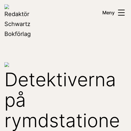
Hoppa
Redaktör
Meny
till
Schwartz
innehåll
Bokförlag
Detektiverna
på
rymdstatione