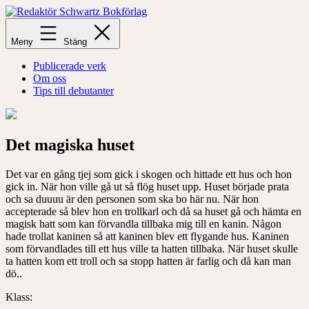
Hoppa
till
Redaktör
innehåll
Schwartz
Meny
Stäng
Bokförlag
Publicerade verk
Om oss
Tips till debutanter
Det magiska huset
Det var en gång tjej som gick i skogen och hittade ett hus
och hon
gick in. När hon ville gå ut så flög huset upp
. Huset började prata
och sa duuuu är den personen som ska bo här nu. När hon
accepterad
e
så blev hon e
n trollkarl och då sa huset gå och hämta en
magisk hatt som kan förvandla tillbaka mig till en kanin. Någon
hade troll
at kaninen så att kaninen blev ett flygande hus. Kaninen
som förvandlades till ett hus ville ta hatten tillbaka
. När huset skulle
ta hatten kom ett troll och sa stopp hatten är farlig och då
kan man
dö..
Klass: