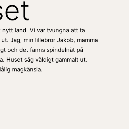
set
lt nytt land. Vi var tvungna att ta
rt ut. Jag, min lillebror Jakob, mamma
igt och det fanns spindelnät på
ida. Huset såg väldigt gammalt ut.
dålig magkänsla.