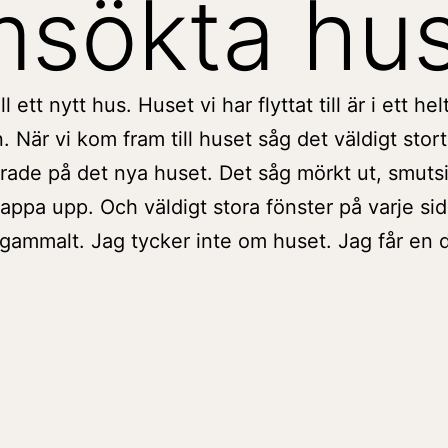
msökta hu
l ett nytt hus. Huset vi har flyttat till är i ett he
en. När vi kom fram till huset såg det väldigt sto
rrade på det nya huset. Det såg mörkt ut, smuts
 trappa upp. Och väldigt stora fönster på varje s
gammalt. Jag tycker inte om huset. Jag får en 