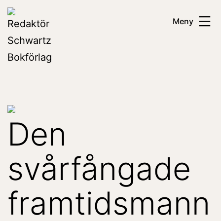
Hoppa
Redaktör
Meny
till
Schwartz
innehåll
Bokförlag
Den
svårfångade
framtidsmann