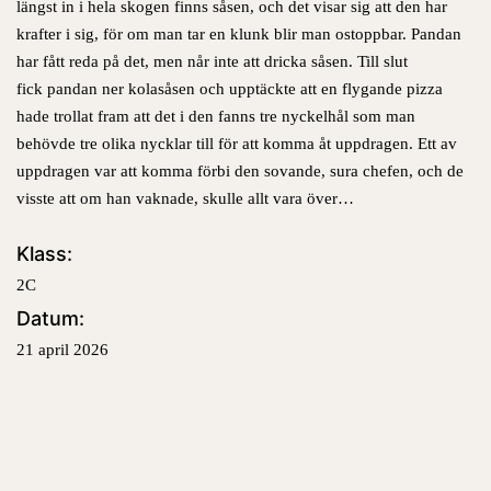
längst in i hela skogen finns såsen, och det visar sig att den har
k
rafter i sig, för om man tar en klunk blir man ostoppbar. Pandan
har fått reda på det, men når inte att dricka såsen. Till slut
fick
pandan ner kolasåsen och upptäckte att
en flygande pizza
hade trollat fram att
det i
den fanns tre nyckelhål
som man
behövde tre olika nycklar till för att komma åt uppdragen. Ett av
uppdragen var att komma förbi den sovande, sura chefen,
och de
visste att om han vaknade, skulle allt vara över…
Klass:
2C
Datum:
21 april 2026