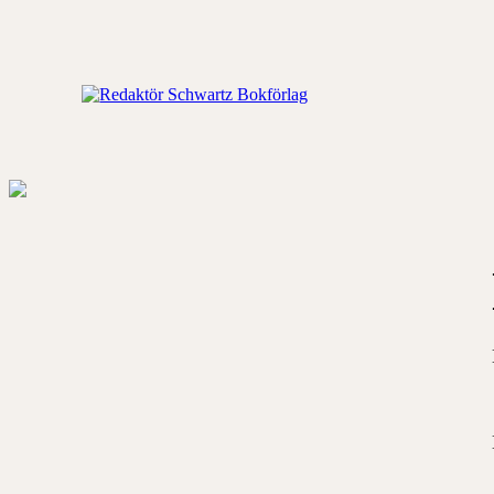
Hoppa
till
innehåll
Redaktör
Schwartz
Bokförlag