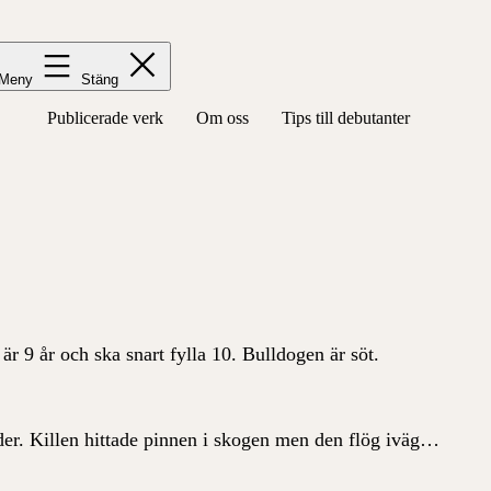
Meny
Stäng
Publicerade verk
Om oss
Tips till debutanter
är 9 år och ska snart fylla 10. Bulldogen är söt.
der. Killen hittade pinnen i skogen men den flög iväg…