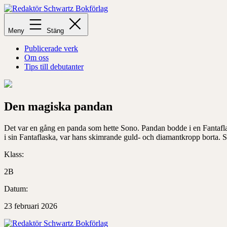
Hoppa
till
Redaktör
innehåll
Schwartz
Meny
Stäng
Bokförlag
Publicerade verk
Om oss
Tips till debutanter
Den magiska pandan
Det var en gång en panda som hette Sono. Pandan bodde i en Fantaflas
i sin Fantaflaska, var hans skimrande guld- och diamantkropp borta. 
Klass:
2B
Datum:
23 februari 2026