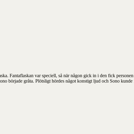
ka. Fantaflaskan var speciell, så när någon gick in i den fick person
Sono började gråta. Plötsligt hördes något konstigt ljud och Sono kunde