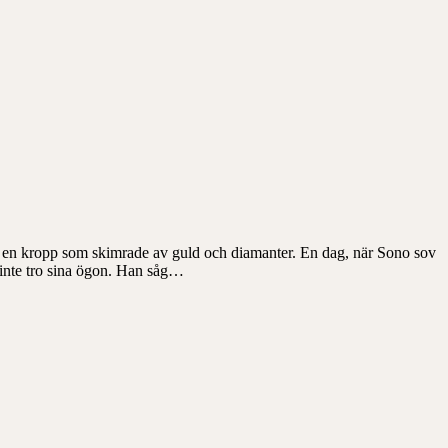
en en kropp som skimrade av guld och diamanter. En dag, när Sono sov
 inte tro sina ögon. Han såg…