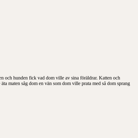
en och hunden fick vad dom ville av sina föräldrar.
Katten och
e äta maten såg dom en vän som
dom ville prata med så dom sprang