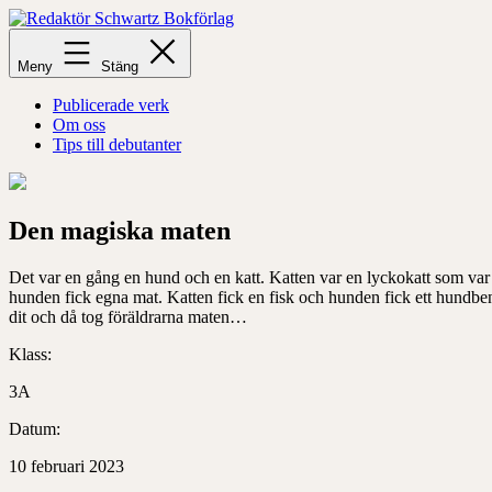
Hoppa
till
Redaktör
innehåll
Schwartz
Meny
Stäng
Bokförlag
Publicerade verk
Om oss
Tips till debutanter
Den magiska maten
Det var en gång en
hund och en katt. Katten var en lyckokatt som var
hunden fick egna mat. Katten fick en fisk och hunden fick ett hundbe
dit och då tog föräldrarna maten
…
Klass:
3A
Datum:
10 februari 2023