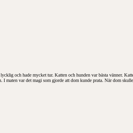
 lycklig och hade mycket tur
. Katten och hunden var bästa vänner.
Katt
n. I maten var det magi som gjo
rde att dom kunde prata. När dom skull