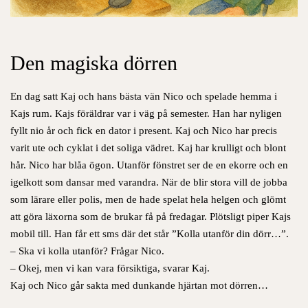
Den magiska dörren
En dag satt Kaj och hans bästa vän Nico och spelade hemma i
Kajs rum. Kajs föräldrar var i väg på semester. Han har nyligen
fyllt nio år och fick en dator i present. Kaj och Nico har precis
varit ute och cyklat i det soliga vädret. Kaj har krulligt och blont
hår. Nico har blåa ögon. Utanför fönstret ser de en ekorre och en
igelkott som dansar med varandra. När de blir stora vill de jobba
som lärare eller polis, men de hade spelat hela helgen och glömt
att göra läxorna som de brukar få på fredagar. Plötsligt piper Kajs
mobil till. Han får ett sms där det står ”Kolla utanför din dörr…”.
– Ska vi kolla utanför? Frågar Nico.
– Okej, men vi kan vara försiktiga, svarar Kaj.
Kaj och Nico går sakta med dunkande hjärtan mot dörren…