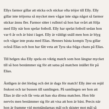
Ellys farmor gillar att sticka och stickar ofta tröjor till Elly. Elly
gillar inte tröjorna så mycket men vågar inte säga något så farmor
stickar ännu fler. Farmor sitter i rullstol så hon har svårt att följa
med Elly när hon spelar fotboll. Elly har spelat fotboll sedan hon
var 6 år och är bäst i laget. Elly är väldigt snäll men hon är blyg
och vågar inte prata med Elias. Hennes bästa kompis Tyra gillar
också Elias och hon har fått veta att Tyra ska fråga chans på Elias.
Till helgen ska Elly spela en viktig match som hon längtar mycket
till så hon bestämmer sig för att satsa på matchen istället för på
Elias.
Äntligen är det lördag och det är dags för match! Elly äter en rejäl
frukost och tar bussen till samlingen. På samlingen ser hon att
Elias är där och får veta att han ska döma matchen. Hon blir
nervös men bestämmer sig för att visa att hon är bäst. Precis när
hon är framme vid motståndarnas mål och skjuter mot mål så