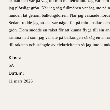
skolan och var på väg till min mattelektion. Jag var som
jag plötsligt grön. När jag såg fullmånen var jag ute på
hunden lät genom balkongdörren. När jag vaknade hörde 
Sedan trodde jag att det var något fel på mitt ansikte och 
grön.
Dom snodde en raket för att kunna flyga till sin a
samma natt som jag var ute på balkongen så såg en ann
till raketen och stängde av elektriciteten så jag inte ku
Klass:
6A
Datum:
11 mars 2026