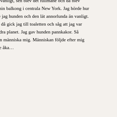
 vanligt, sen blev det fullmåne och då blev
 min balkong i centrala New York.
Jag hörde hur
jag hunden och den lät annorlunda än vanligt.
då gick jag till toaletten och såg att jag var
ndra planet. Jag gav hunden pannkakor. Så
an människa mig. Människan följde efter mig
nde åka…