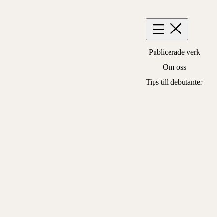
Hoppa
till
innehåll
Publicerade verk
Om oss
Tips till debutanter