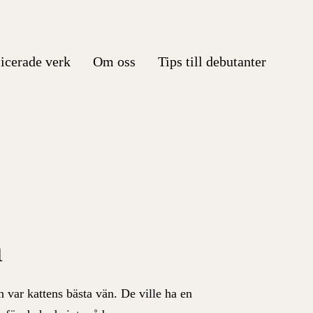
icerade verk
Om oss
Tips till debutanter
n
 var kattens bästa vän. De ville ha en