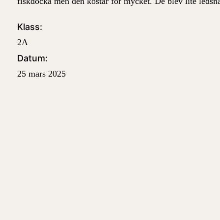
fiskdocka men den kostar för mycket. De blev lite ledsn
Klass:
2A
Datum:
25 mars 2025