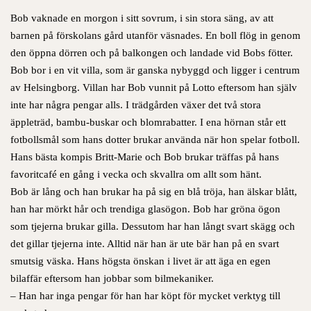
Bob vaknade en morgon i sitt sovrum, i sin stora säng, av att
barnen på förskolans gård utanför väsnades. En boll flög in genom
den öppna dörren och på balkongen och landade vid Bobs fötter.
Bob bor i en vit villa, som är ganska nybyggd och ligger i centrum
av Helsingborg. Villan har Bob vunnit på Lotto eftersom han själv
inte har några pengar alls. I trädgården växer det två stora
äppleträd, bambu-buskar och blomrabatter. I ena hörnan står ett
fotbollsmål som hans dotter brukar använda när hon spelar fotboll.
Hans bästa kompis Britt-Marie och Bob brukar träffas på hans
favoritcafé en gång i vecka och skvallra om allt som hänt.
Bob är lång och han brukar ha på sig en blå tröja, han älskar blått,
han har mörkt hår och trendiga glasögon. Bob har gröna ögon
som tjejerna brukar gilla. Dessutom har han långt svart skägg och
det gillar tjejerna inte. Alltid när han är ute bär han på en svart
smutsig väska. Hans högsta önskan i livet är att äga en egen
bilaffär eftersom han jobbar som bilmekaniker.
– Han har inga pengar för han har köpt för mycket verktyg till