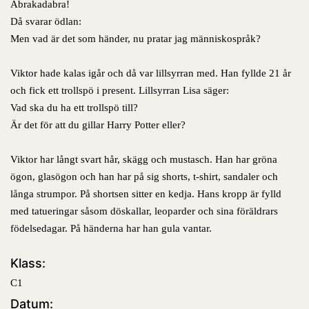
Abrakadabra!
Då svarar ödlan:
Men vad är det som händer, nu pratar jag människospråk?
Viktor hade kalas igår och då var lillsyrran med. Han fyllde 21 år
och fick ett trollspö i present. Lillsyrran Lisa säger:
Vad ska du ha ett trollspö till?
Är det för att du gillar Harry Potter eller?
Viktor har långt svart hår, skägg och mustasch. Han har gröna
ögon, glasögon och han har på sig shorts, t-shirt, sandaler och
långa strumpor. På shortsen sitter en kedja. Hans kropp är fylld
med tatueringar såsom döskallar, leoparder och sina föräldrars
födelsedagar. På händerna har han gula vantar.
Klass:
C1
Datum: