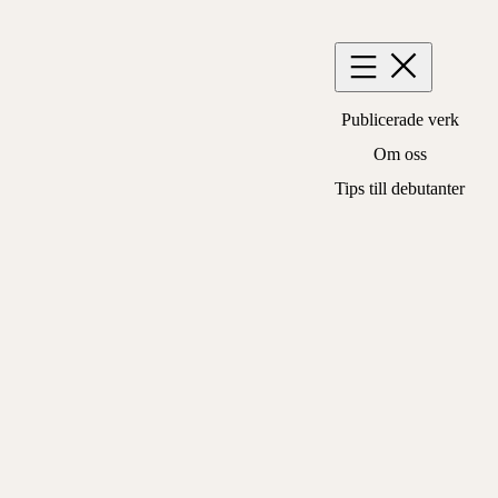
Hoppa
till
innehåll
Publicerade verk
Om oss
Tips till debutanter