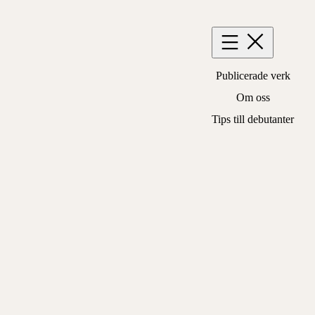
Hoppa
till
innehåll
Publicerade verk
Om oss
Tips till debutanter