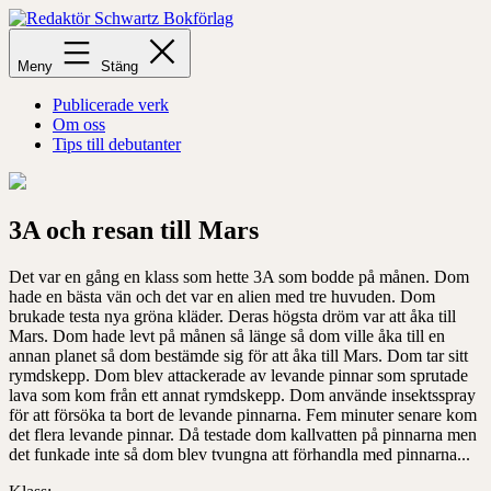
Hoppa
till
Redaktör
innehåll
Schwartz
Meny
Stäng
Bokförlag
Publicerade verk
Om oss
Tips till debutanter
3A och resan till Mars
Det var en gång en klass som hette 3A som bodde på månen. Dom
hade en bästa vän och det var en
alien
med tre huvuden.
Dom
brukade testa nya gröna kläder. Deras högsta dröm var att åka till
Mars. Dom hade
levt på månen så länge så dom ville åka till en
annan planet så dom bestämde sig för att åka till Mars. Dom tar sitt
rymdskepp. Dom
blev attackerade av levande pinnar som sprutade
lava som kom från ett annat rymdskepp. Dom använde insektsspray
för att försöka ta bort de levande pinnarna.
Fem minuter senare kom
det flera levande pinnar. Då testade dom kallvatten på pinnarna men
det funkade inte
så dom blev tvungna att förhandla med
pinnarna..
.